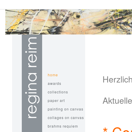
home
Herzlic
awards
collections
Aktuell
paper art
painting on canvas
collages on canvas
* Co
brahms requiem