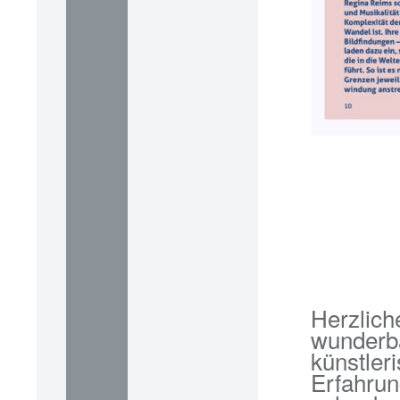
Herzlic
wunderb
künstle
Erfahrun