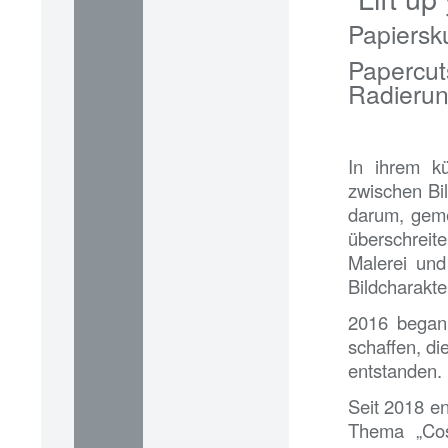
Papiersk
Paperc
Radierun
In ihrem k
zwischen Bi
darum, geme
überschrei
Malerei un
Bildcharakte
2016 begann
schaffen, di
entstanden.
Seit 2018 en
Thema „Cos